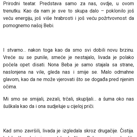
Prirodni teatar. Predstava samo za nas, ovdje, u ovom
trenutku. Kao da nam je sve to skupa dalo – poklonilo još
veću energiju, još više hrabrosti i još veću požrtvovnost da
pomognemo našoj Bebi.
I stvarno… nakon toga kao da smo svi dobili novu brzinu.
Vreće su se punile, smeće je nestajalo, livada je polako
počela opet disati. Nona Beba je samo stajala sa strane,
naslonjena na vile, gleda nas i smije se. Malo odmahne
glavom, kao da ne može vjerovati što se događa pred njenim
očima.
Mi smo se smijali, zezali, trčali, skupljali… a šuma oko nas
šuškala kao da i ona sudjeluje u cijeloj priči.
Kad smo završili, livada je izgledala skroz drugačije. Čistija.