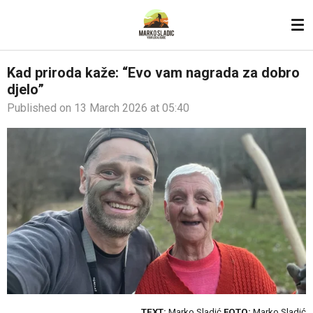
Skip
to
main
content
Kad priroda kaže: “Evo vam nagrada za dobro
djelo”
Published on 13 March 2026 at 05:40
TEXT:
Marko Sladić
FOTO:
Marko Sladić