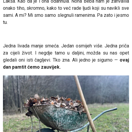
Lakša. Kao da je i ona odahnula. Nona Beba nam je zahvalila
onako tiho, skromno, kako to već rade ljudi koji su navikli sve
sami. A mi? Mi smo samo slegnuli ramenima. Pa zato i jesmo
tu.
Jedna livada manje smeća. Jedan osmijeh više. Jedna priča
za cijeli život. I negdje tamo u daljini, možda su nas opet
gledali oni isti čagljevi. Tko zna.
Ali jedno je sigurno —
ovaj
dan pamtit ćemo zauvijek.