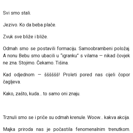
Svi smo stali.
Jezivo. Ko da beba plače.
Zvuk sve bliže i bliže.
Odmah smo se postavili formaciju. Samoobrambeni položaj.
A nonu Bebu smo ubacili u “igranku” s vilama — nikad čovjek
ne zna.
Stojimo. Čekamo. Tišina.
Kad odjednom — šššššš! Proleti pored nas cijeli čopor
čagljeva.
Kako, zašto, kuda…
to samo oni znaju.
Trznuli smo se i priče su odmah krenule. Woow… kakva akcija.
Majka priroda nas je počastila fenomenalnim trenutkom.