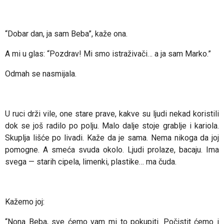
“Dobar dan, ja sam Beba”, kaže ona.
A mi u glas:
“Pozdrav! Mi smo istraživači… a ja sam Marko.”
Odmah se nasmijala.
U ruci drži vile, one stare prave, kakve su ljudi nekad koristili
dok se još radilo po polju. Malo dalje stoje grablje i kariola.
Skuplja lišće po livadi.
Kaže da je sama. Nema nikoga da joj
pomogne. A smeća svuda okolo. Ljudi prolaze, bacaju. Ima
svega — starih cipela, limenki, plastike… ma čuda.
Kažemo joj:
“Nona Beba, sve ćemo vam mi to pokupiti. Počistit ćemo i