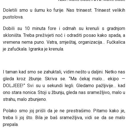
Doletili smo u šumu ko furije. Nas trinaest. Trinaest velikih
pustolova.
Dobili su 10 minuta fore i odmah su krenuli s gradnjom
skloništa. Treba preživjeti noć i odraditi posao kako spada, a
vremena nema puno. Vatra, smještaj, organizacija… Fućkalica
je zafućkala. Igranka je krenula.
I taman kad smo se zahuktali, vidim nešto u daljini. Netko nas
gleda kroz žbunje. Skriva se.
“Ma čekaj malo… ekipo —
DOLJEEE!”
Svi su u sekundi legli. Gledamo pažljivije… kad
ono stara nonica. Stoji u žbunju, gleda nas sramežljivo, malo u
strahu, malo zbunjeno.
Polako smo joj prišli da je ne prestrašimo. Pitamo kako je,
treba li joj što. Bila je baš sramežljiva, vidi se da se malo
prepala.