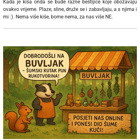
Kada je kiša onda se bude razne beštijice koje obožavaju
ovakvo vrijeme. Plaze, sline, druže se i zabavljaju, a s njima i
mi :). Nema više kiše, bome nema, za nas više NE.