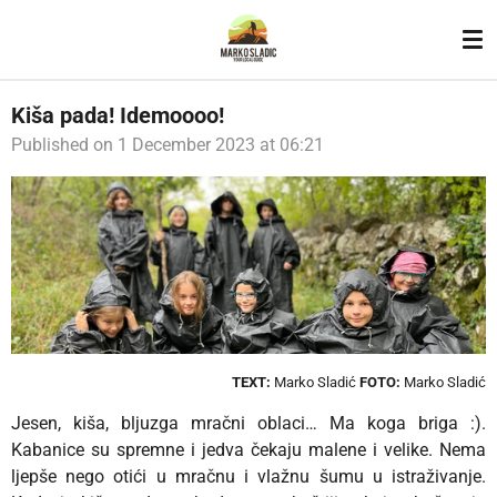
Skip
to
main
content
Kiša pada! Idemoooo!
Published on 1 December 2023 at 06:21
TEXT:
Marko Sladić
FOTO:
Marko Sladić
Jesen, kiša, bljuzga mračni oblaci… Ma koga briga :).
Kabanice su spremne i jedva čekaju malene i velike. Nema
ljepše nego otići u mračnu i vlažnu šumu u istraživanje.