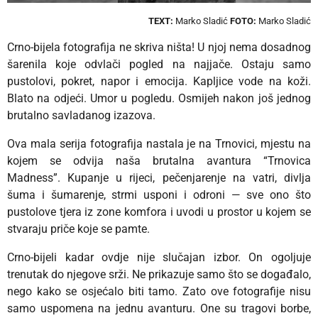
TEXT:
Marko Sladić
FOTO:
Marko Sladić
Crno-bijela fotografija ne skriva ništa!
U njoj nema dosadnog
šarenila koje odvlači pogled na najjače. Ostaju samo
pustolovi, pokret, napor i emocija. Kapljice vode na koži.
Blato na odjeći. Umor u pogledu. Osmijeh nakon još jednog
brutalno savladanog izazova.
Ova mala serija fotografija nastala je na Trnovici, mjestu na
kojem se odvija naša brutalna avantura “Trnovica
Madness”. Kupanje u rijeci, pečenjarenje na vatri, divlja
šuma i šumarenje, strmi usponi i odroni — sve ono što
pustolove tjera iz zone komfora i uvodi u prostor u kojem se
stvaraju priče koje se pamte.
Crno-bijeli kadar ovdje nije slučajan izbor. On ogoljuje
trenutak do njegove srži. Ne prikazuje samo što se događalo,
nego kako se osjećalo biti tamo.
Zato ove fotografije nisu
samo uspomena na jednu avanturu. One su tragovi borbe,