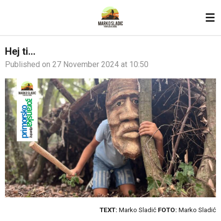
Skip
to
main
content
Hej ti…
Published on 27 November 2024 at 10:50
TEXT:
Marko Sladić
FOTO:
Marko Sladić