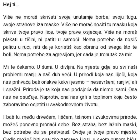
Hej ti…
Više ne moraš skrivati ​​svoje unutarnje borbe, svoju tugu,
svoje strahove iza maske. Više ne moraš nositi tu masku koja
skriva tvoje pravo lice, tvoje prave osjećaje. Više ne moraš
plakati u tišini, ni patiti u samoći. Nema potrebe da nosiš
palicu u ruci, niti da je koristiš kao obranu od svega što te
boli. Nema potrebe za agresijom, jer sada je trenutak za mir.
Mi te čekamo. U šumi. U divljini. Na mjestu gdje su svi naši
problemi manji, a naš duh veći. U prirodi koja nas liječi, koja
nas prihvaća baš onakve kakvi jesmo – nesavršeni, ranjivi, ali
i snažni. Priroda je ta koja nas podsjeća da nismo sami. Ona
nas ne osuđuje. Naprotiv, ona nas grli s toplinom koju često
zaboravimo osjetiti u svakodnevnom životu.
I baš tu, među drvećem, lišćem, tišinom i zvukovima prirode,
možeš ponovno pronaći sebe. Bez straha, bez lažnih maski,
bez potrebe da se pretvaraš. Ovdje je tvoje pravo mjesto.
Ovdje možeš biti onaj tko zapravo i jesi, u svom punom biću.