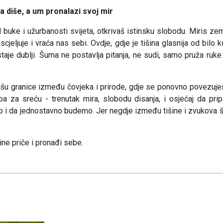
 diše, a um pronalazi svoj mir
 buke i užurbanosti svijeta, otkrivaš istinsku slobodu. Miris zemlj
scjeljuje i vraća nas sebi. Ovdje, gdje je tišina glasnija od bilo 
staje dublji. Šuma ne postavlja pitanja, ne sudi, samo pruža ruke
išu granice između čovjeka i prirode, gdje se ponovno povezuješ
a za sreću - trenutak mira, slobodu disanja, i osjećaj da pri
 i da jednostavno budemo. Jer negdje između tišine i zvukova š
ine priče i pronađi sebe.