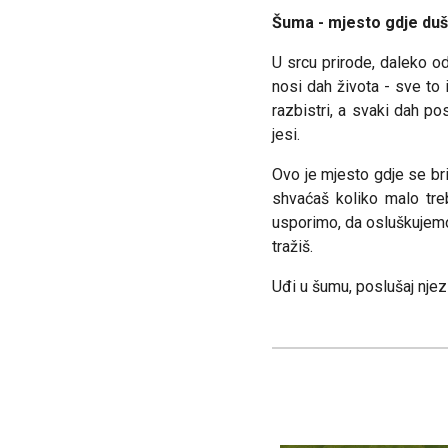
Šuma - mjesto gdje duša
U srcu prirode, daleko od
nosi dah života - sve to i
razbistri, a svaki dah po
jesi.
Ovo je mjesto gdje se br
shvaćaš koliko malo treb
usporimo, da osluškujemo
tražiš.
Uđi u šumu, poslušaj njez