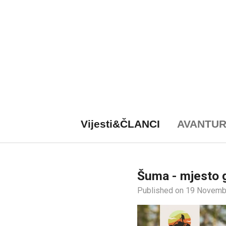
Skip
to
main
content
Vijesti&ČLANCI
AVANTU
Šuma - mjesto g
Published on 19 Novemb