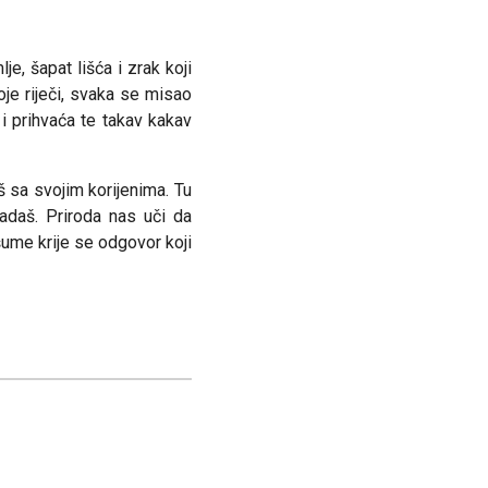
e, šapat lišća i zrak koji
koje riječi, svaka se misao
 i prihvaća te takav kakav
 sa svojim korijenima. Tu
padaš. Priroda nas uči da
ume krije se odgovor koji