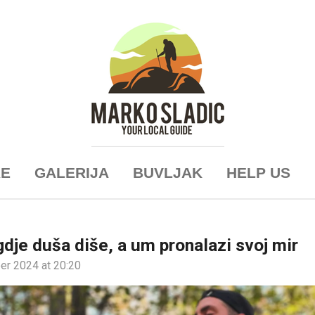
RE
GALERIJA
BUVLJAK
HELP US
dje duša diše, a um pronalazi svoj mir
er 2024 at 20:20