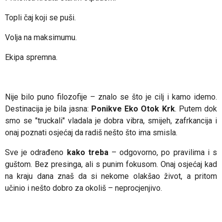
Topli čaj koji se puši.
Volja na maksimumu.
Ekipa spremna.
Nije bilo puno filozofije – znalo se što je cilj i kamo idemo.
Destinacija je bila jasna:
Ponikve Eko Otok Krk
.
Putem dok
smo se "truckali" vladala je dobra vibra, smijeh, zafrkancija i
onaj poznati osjećaj da radiš nešto što ima smisla.
Sve je odrađeno
kako treba
– odgovorno, po pravilima i s
guštom. Bez presinga, ali s punim fokusom. Onaj osjećaj kad
na kraju dana znaš da si nekome olakšao život, a pritom
učinio i nešto dobro za okoliš – neprocjenjivo.