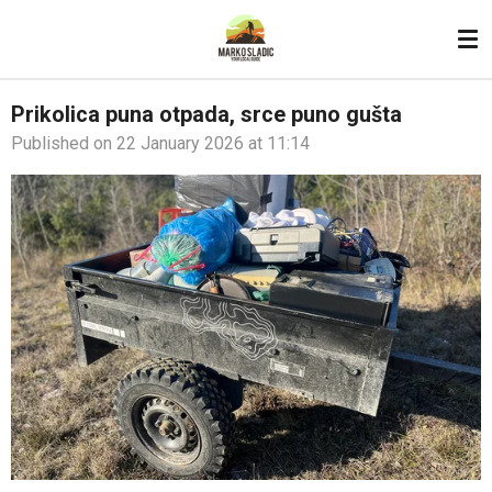
Skip
to
main
content
Prikolica puna otpada, srce puno gušta
Published on 22 January 2026 at 11:14