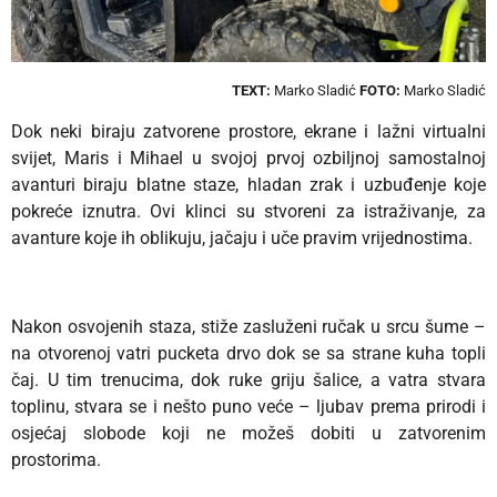
TEXT:
Marko Sladić
FOTO:
Marko Sladić
Dok
neki biraju zatvorene prostore, ekrane i lažni virtualni
svijet, Maris i Mihael u svojoj prvoj ozbiljnoj samostalnoj
avanturi biraju blatne staze, hladan zrak i uzbuđenje koje
pokreće iznutra. Ovi klinci su stvoreni za istraživanje, za
avanture koje ih oblikuju, jačaju i uče pravim vrijednostima.
Nakon osvojenih staza, stiže zasluženi ručak u srcu šume –
na otvorenoj vatri pucketa drvo dok se sa strane kuha topli
čaj. U tim trenucima, dok ruke griju šalice, a vatra stvara
toplinu, stvara se i nešto puno veće – ljubav prema prirodi i
osjećaj slobode koji ne možeš dobiti u zatvorenim
prostorima.